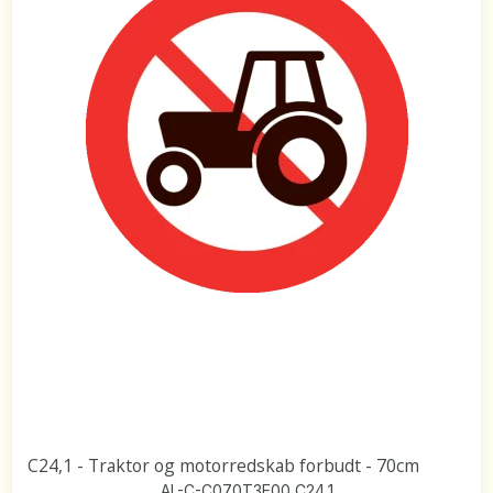
C24,1 - Traktor og motorredskab forbudt - 70cm
AL-C-C070T3E00_C24,1