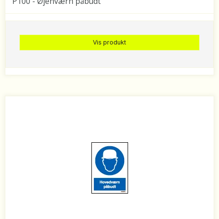
P100 - Øjenværn påbudt
Vis produkt