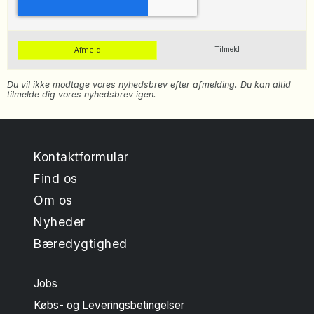
Afmeld
Tilmeld
Du vil ikke modtage vores nyhedsbrev efter afmelding. Du kan altid
tilmelde dig vores nyhedsbrev igen.
Kontaktformular
Find os
Om os
Nyheder
Bæredygtighed
Jobs
Købs- og Leveringsbetingelser